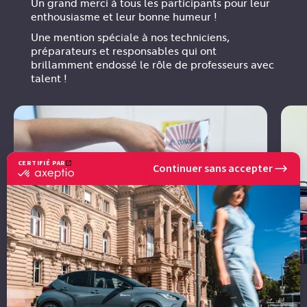
Un grand merci à tous les participants pour leur
enthousiasme et leur bonne humeur !
Une mention spéciale à nos techniciens,
préparateurs et responsables qui ont
brillamment endossé le rôle de professeurs avec
talent !
CERTIFIÉ PAR
Continuer sans accepter
certifié
par
Axeptio
-
En
savoir
plus
sur
Axeptio