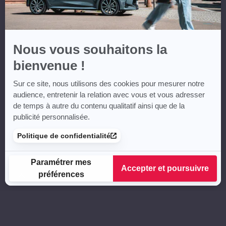
Nous vous souhaitons la
bienvenue !
Sur ce site, nous utilisons des cookies pour mesurer notre
audience, entretenir la relation avec vous et vous adresser
de temps à autre du contenu qualitatif ainsi que de la
publicité personnalisée.
Politique de confidentialité
Paramétrer mes
Accepter et poursuivre
préférences
Plateforme de Gestion du Consentement : Personnalisez vos
Axeptio consent
Notre plateforme vous permet d'adapter et de gérer vos para