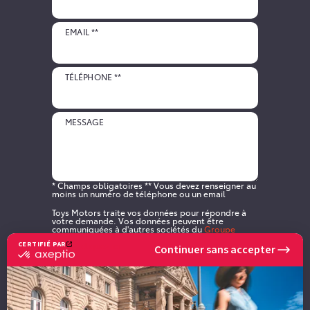
EMAIL **
TÉLÉPHONE **
MESSAGE
* Champs obligatoires ** Vous devez renseigner au
moins un numéro de téléphone ou un email
Toys Motors traite vos données pour répondre à
votre demande. Vos données peuvent être
communiquées à d'autres sociétés du
Groupe
RCM
. Pour en savoir plus et pour exercer vos
CERTIFIÉ PAR
droits,
cliquez ici
.
Continuer sans accepter
certifié
par
Je souhaite recevoir des communications
Axeptio
commerciales de TOYS MOTORS
-
par email
par SMS
En
savoir