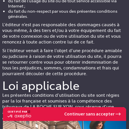
du fait de l’usage du site ou de tout service accessible via
Internet ;
du fait du non-respect par vous des présentes conditions
générales.
L’éditeur n’est pas responsable des dommages causés à
vous-même, à des tiers et/ou à votre équipement du fait
de votre connexion ou de votre utilisation du site et vous
renoncez à toute action contre lui de ce fait.
Si l’éditeur venait à faire l’objet d’une procédure amiable
ou judiciaire à raison de votre utilisation du site, il pourra
se retourner contre vous pour obtenir indemnisation de
tous les préjudices, sommes, condamnations et frais qui
pourraient découler de cette procédure.
Loi applicable
Les présentes conditions d’utilisation du site sont régies
par la loi française et soumises à la compétence des
tribunaux de LA ROCHE SUR YON, sous réserve d’une
attribution de compétence spécifique découlant d’un texte
CERTIFIÉ PAR
Continuer sans accepter
certifié
de loi ou réglementaire particulier.
par
Axeptio
-