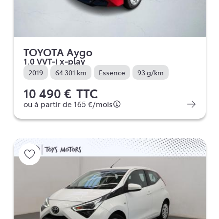
TOYOTA Aygo
1.0 VVT-i x-play
2019
64 301 km
Essence
93 g/km
10 490 €
TTC
ou à partir de
165 €
/mois