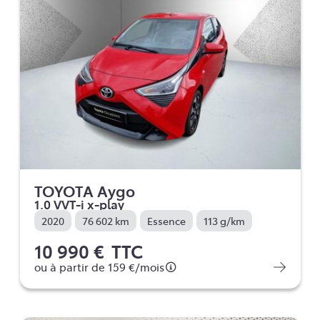
TOYOTA Aygo
1.0 VVT-i x-play
2020
76 602 km
Essence
113 g/km
10 990 €
TTC
ou à partir de
159 €
/mois