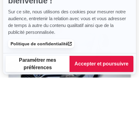
bienvenue !
Sur ce site, nous utilisons des cookies pour mesurer notre
audience, entretenir la relation avec vous et vous adresser
de temps à autre du contenu qualitatif ainsi que de la
publicité personnalisée.
Politique de confidentialité
Paramétrer mes
Accepter et poursuivre
préférences
Plateforme de Gestion du Consentement : Personnalisez vos
Axeptio consent
Notre plateforme vous permet d'adapter et de gérer vos para
TOYOTA Yaris
Dynamic Business
2015
125 930 km
Hybride
75 g/km