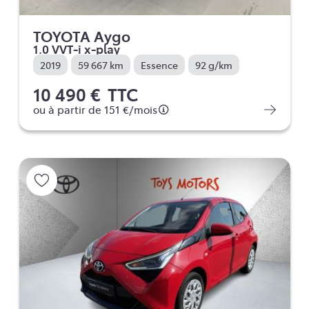
TOYOTA Aygo
1.0 VVT-i x-play
2019
59 667 km
Essence
92 g/km
10 490 €
TTC
ou à partir de
151 €
/mois