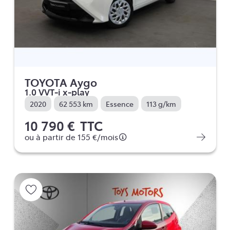
TOYOTA Aygo
1.0 VVT-i x-play
2020
62 553 km
Essence
113 g/km
10 790 €
TTC
ou à partir de
155 €
/mois