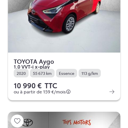
TOYOTA Aygo
1.0 VVT-i x-play
2020
55 673 km
Essence
113 g/km
10 990 €
TTC
ou à partir de
159 €
/mois