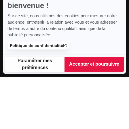
ACCUEIL
SERVICE APRÈS-VENTE
bienvenue !
Offres après-
Sur ce site, nous utilisons des cookies pour mesurer notre
vente
audience, entretenir la relation avec vous et vous adresser
de temps à autre du contenu qualitatif ainsi que de la
publicité personnalisée.
Prendre rendez-vous
Politique de confidentialité
Paramétrer mes
Accepter et poursuivre
préférences
Plateforme de Gestion du Consentement : Personnalisez vos
Axeptio consent
Notre plateforme vous permet d'adapter et de gérer vos para
TOYS MOTORS
NOS OFFRES APRÈS-
VENTES DU MOMENT