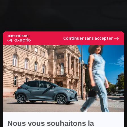
CERTIFIÉ PAR
Continuer sans accepter
certifié
par
Axeptio
-
En
savoir
plus
sur
Axeptio
Nous vous souhaitons la