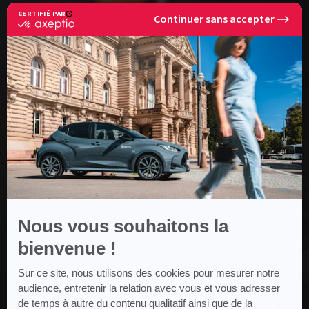
CERTIFIÉ PAR
Continuer sans accepter
certifié
par
Axeptio
-
En
savoir
plus
sur
Axeptio
Nous vous souhaitons la
bienvenue !
Sur ce site, nous utilisons des cookies pour mesurer notre
ACCUEIL
MOTORISATION TOYOTA
Nos motorisations
audience, entretenir la relation avec vous et vous adresser
de temps à autre du contenu qualitatif ainsi que de la