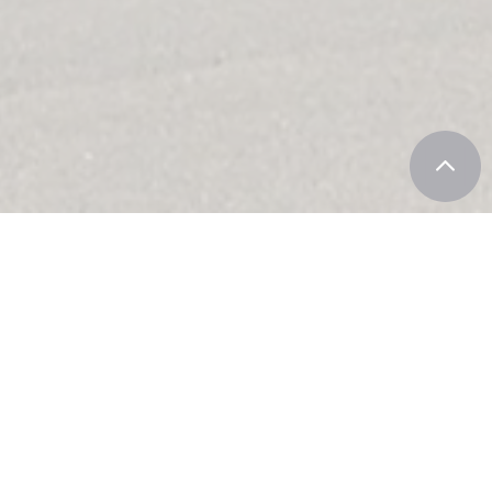
TIEN
ur tous les besoins de votre
l'utilisation d'équipements
ntretien régulier, de changer