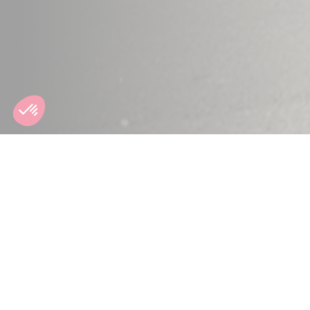
RÉP
Toyota Toys Motors propose 
véhicule. Nos ateliers cer
ultramodernes et au savoir-f