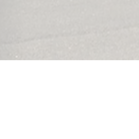
LES SERVICES TOYOTA TOYS MOTORS
ARATION & ENTRE
également des services de réparation et d'entretien po
tifiés vous assurent une intervention de qualité, grâce à 
aire de nos collaborateurs. Que vous ayez besoin d'un e