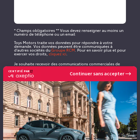
* Champs obligatoires ** Vous devez renseigner au moins un
numéro de téléphone ou un email
Toys Motors traite vos données pour répondre à votre
demande. Vos données peuvent être communiquées à
d'autres sociétés du
Groupe RCM
. Pour en savoir plus et pour
exercer vos droits,
cliquez ici
.
Je souhaite recevoir des communications commerciales de
TOYS MOTORS
CERTIFIÉ PAR
par email
par SMS
Continuer sans accepter
certifié
par
Axeptio
En cochant cette case, vous acceptez de recevoir nos
-
communications. Ces communications intègrent des pixels de
suivi pour l'analyse du taux d'ouverture à des fins de
En
délivrabilité et pour mesurer et optimiser les campagnes
savoir
conformément à notre
politique de confidentialité
.
plus
sur
Axeptio
Envoyer ma demande