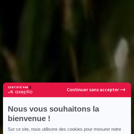
CERTIFIÉ PAR
Continuer sans accepter
certifié
par
Axeptio
-
En
savoir
plus
sur
Axeptio
Nous vous souhaitons la
bienvenue !
ACCUEIL
SOLUTIONS DE FINANCEMENT
PROFESSIONNEL
Solutions de
Sur ce site, nous utilisons des cookies pour mesurer notre