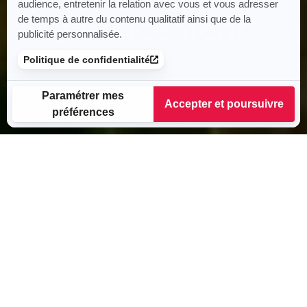
audience, entretenir la relation avec vous et vous adresser
financement
de temps à autre du contenu qualitatif ainsi que de la
publicité personnalisée.
Trouvez la solution adaptée à vos besoins
Politique de confidentialité
Paramétrer mes
Accepter et poursuivre
préférences
Plateforme de Gestion du Consentement : Personnalisez vos
Axeptio consent
Notre plateforme vous permet d'adapter et de gérer vos para
SOLUTIONS DE
FINANCEMENT
Nos conseillers vous accompagnent
pour trouver l’option la plus cohérente
avec des offres sur mesure :
crédit classique, location avec option
d’achat (LOA), location longue durée
(LLD) ou crédit-bail.