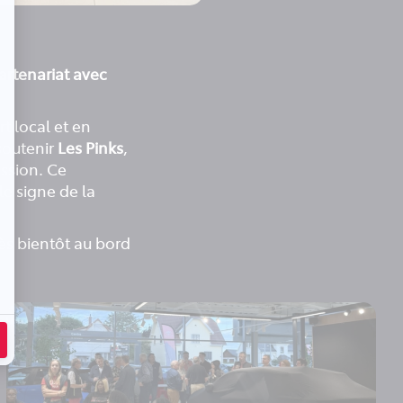
rtenariat avec
t local et en
soutenir
Les Pinks
,
ssion. Ce
e signe de la
ès bientôt au bord