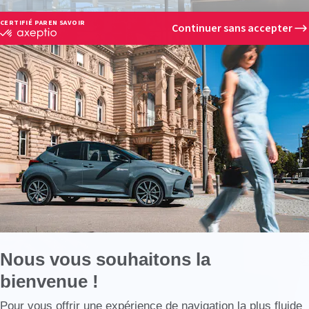
CERTIFIÉ PAR
EN SAVOIR PLUS SUR
Continuer sans accepter
certifié
par
Axeptio
-
En
savoir
plus
sur
Axeptio
Nous vous souhaitons la
bienvenue !
Axeptio consent
Pour vous offrir une expérience de navigation la plus fluide