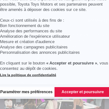
possible, Toyota Toys Motors et ses partenaires peuvent
être amenés à déposer des cookies sur ce site.
h Gagnant :
Toyota Haguenau X Les Pinks !
s Motors Haguenau est fière d’annoncer son
nouveau pa
Ceux-ci sont utilisés à des fins de :
 Les Pinks
!
Bon fonctionnement du site
Analyse des performances du site
 Motors Haguenau
, nous croyons en la puissance du spor
Amélioration de l'expérience utilisateur
 C’est donc tout naturellement que nous avons choisi de 
Mesure et création d'audience
que, engagée et passionnée, à l’image de notre conce
Analyse des campagnes publicitaires
e le début d’une belle aventure commune, placée sous l
Personnalisation des annonces publicitaires
 proximité et du fair-play.
En cliquant sur le bouton
« Accepter et poursuivre »
, vous
ans la famille Toys Motors Haguenau, et rendez-vous tr
consentez au dépôt de cookies.
brer ensemble !
Lire la politique de confidentialité
Plateforme de Gestion du Consentement : Personnalisez vos Options
Paramétrer mes préférences
Accepter et poursuivre