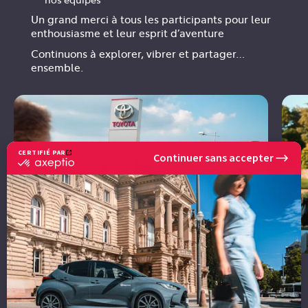
Un grand merci à tous les participants pour leur
enthousiasme et leur esprit d’aventure
Continuons à explorer, vibrer et partager…
ensemble.
CERTIFIÉ PAR
Continuer sans accepter
certifié
par
Axeptio
-
En
savoir
plus
sur
Axeptio