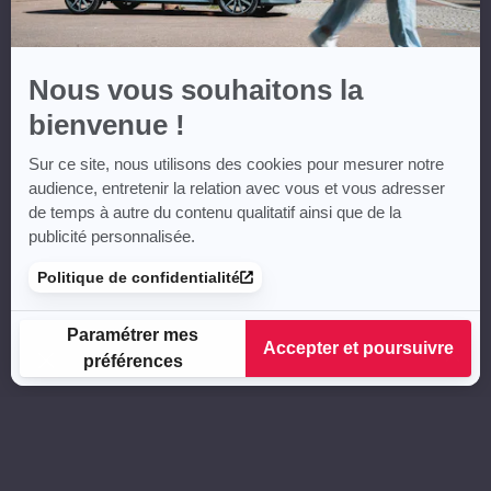
Nous vous souhaitons la
bienvenue !
Sur ce site, nous utilisons des cookies pour mesurer notre
audience, entretenir la relation avec vous et vous adresser
de temps à autre du contenu qualitatif ainsi que de la
publicité personnalisée.
Politique de confidentialité
Paramétrer mes
Accepter et poursuivre
préférences
Plateforme de Gestion du Consentement : Personnalisez vos
Axeptio consent
Notre plateforme vous permet d'adapter et de gérer vos para