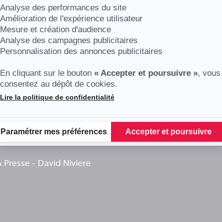
 notre nouvelle Miss France 2026.
Analyse des performances du site
Amélioration de l'expérience utilisateur
 poursuit son engagement aux côtés de Miss France : un
Mesure et création d'audience
e et d’un soupçon d’audace. Toys Motors est fier d’offrir
Analyse des campagnes publicitaires
Cross Hybride, un modèle
made in France
conçu dans les
Personnalisation des annonces publicitaires
En cliquant sur le bouton
« Accepter et poursuivre »
, vous
consentez au dépôt de cookies.
 baroudeur allié à un intérieur spacieux et polyvalent : 
Lire la politique de confidentialité
s ambitions !
Plateforme de Gestion du Consentement : Personnalisez vos Options
inement pour la remise officielle de la Yaris Cross Hy
Paramétrer mes préférences
Accepter et poursuivre
A Presse - David Niviere