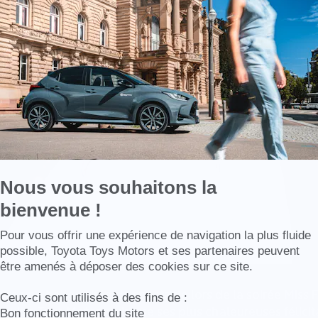
savoir
plus
sur
Axeptio
Nous vous souhaitons la
bienvenue !
Axeptio consent
Pour vous offrir une expérience de navigation la plus fluide
possible, Toyota Toys Motors et ses partenaires peuvent
être amenés à déposer des cookies sur ce site.
re une belle soirée de spectacle lors de la soirée Miss 
Ceux-ci sont utilisés à des fins de :
équipe Toys Motors adresse ses plus chaleureuses félicit
Bon fonctionnement du site