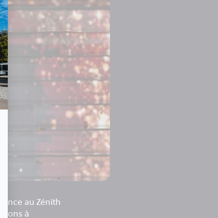
France au Zénith
ations à