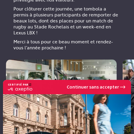
Pour clôturer cette journée, une tombola a
permis à plusieurs participants de remporter de
beaux lots, dont des places pour un match de
rugby au Stade Rochelais et un week-end en
Lexus LBX !
Merci à tous pour ce beau moment et rendez-
vous l’année prochaine !
CERTIFIÉ PAR
Continuer sans accepter
certifié
par
Axeptio
-
En
savoir
plus
sur
Axeptio