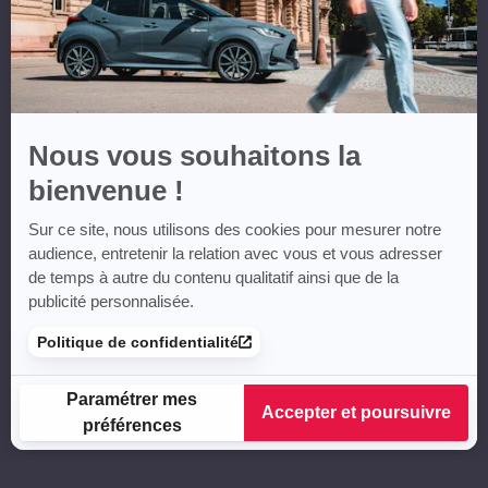
Nous vous souhaitons la
bienvenue !
Sur ce site, nous utilisons des cookies pour mesurer notre
audience, entretenir la relation avec vous et vous adresser
de temps à autre du contenu qualitatif ainsi que de la
publicité personnalisée.
Politique de confidentialité
Paramétrer mes
Accepter et poursuivre
préférences
Plateforme de Gestion du Consentement : Personnalisez vos
Axeptio consent