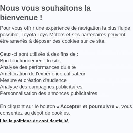
Nous vous souhaitons la
bienvenue !
ac
Axeptio consent
Pour vous offrir une expérience de navigation la plus fluide
possible, Toyota Toys Motors et ses partenaires peuvent
être amenés à déposer des cookies sur ce site.
L, Toys Motors Cognac sest associé avec le Club de Ba
Ceux-ci sont utilisés à des fins de :
4.
Bon fonctionnement du site
 possesseur de 4x4 ont pu tester les capacités de leur
Analyse des performances du site
 Même les Carrières.
Amélioration de l'expérience utilisateur
Mesure et création d'audience
sensations fortes sur un terrain accidenté, et pour fini
Analyse des campagnes publicitaires
Personnalisation des annonces publicitaires
tous de découvrir la fiabilité de leur véhicule.
En cliquant sur le bouton
« Accepter et poursuivre »
, vous
consentez au dépôt de cookies.
Lire la politique de confidentialité
Plateforme de Gestion du Consentement : Personnalisez vos Options