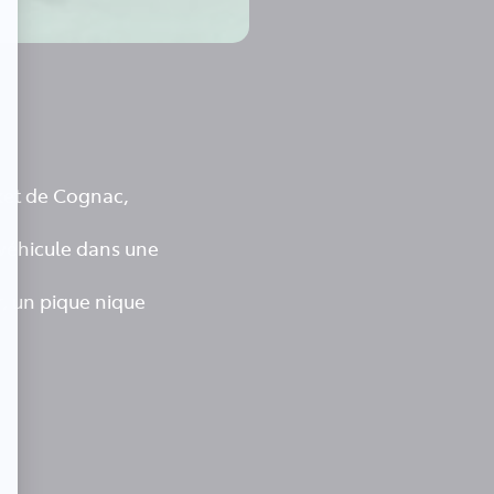
sket de Cognac,
 véhicule dans une
r, un pique nique