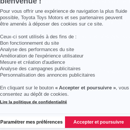
bienvenue !
oyota France est partenaire et a mis à disposition trois 
so.
Axeptio consent
Pour vous offrir une expérience de navigation la plus fluide
possible, Toyota Toys Motors et ses partenaires peuvent
lisateurs et cinéastes sont véhiculés en Toyota tout au lo
être amenés à déposer des cookies sur ce site.
 comme
Alain Cavalier
(à l'arrière) et
Jean-Paul Rappenea
Ceux-ci sont utilisés à des fins de :
rolla Verso.
Bon fonctionnement du site
Analyse des performances du site
Amélioration de l'expérience utilisateur
Mesure et création d'audience
Analyse des campagnes publicitaires
yota Prius,
Anna Karina
, égérie de la nouvelle vague.
Personnalisation des annonces publicitaires
En cliquant sur le bouton
« Accepter et poursuivre »
, vous
consentez au dépôt de cookies.
tions sur le Festival :
www.festival-larochelle.org
Lire la politique de confidentialité
Plateforme de Gestion du Consentement : Personnalisez vos Options
Paramétrer mes préférences
Accepter et poursuivre