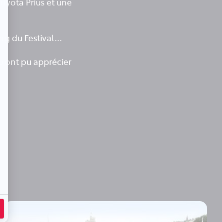
Toyota Prius et une
ng du Festival...
u
ont pu apprécier