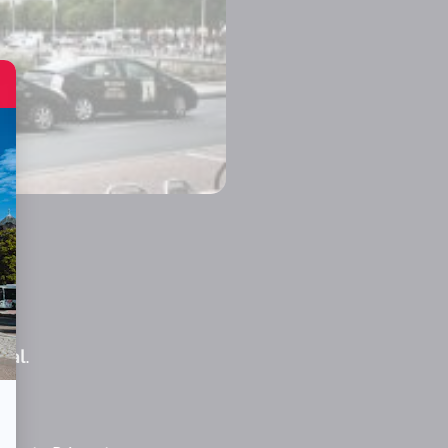
onal
.