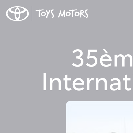
35ème
Internat