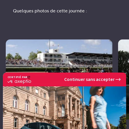
Quelques photos de cette journée :
CERTIFIÉ PAR
Continuer sans accepter
certifié
par
Axeptio
-
En
savoir
plus
sur
Axeptio