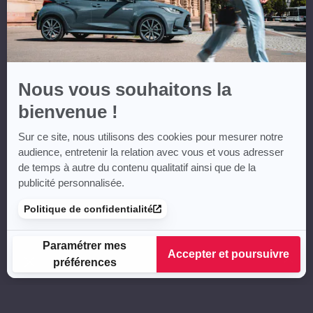
Nous vous souhaitons la
bienvenue !
Sur ce site, nous utilisons des cookies pour mesurer notre
audience, entretenir la relation avec vous et vous adresser
de temps à autre du contenu qualitatif ainsi que de la
publicité personnalisée.
Politique de confidentialité
Paramétrer mes
Accepter et poursuivre
préférences
Plateforme de Gestion du Consentement : Personnalisez vos
Axeptio consent
Notre plateforme vous permet d'adapter et de gérer vos para