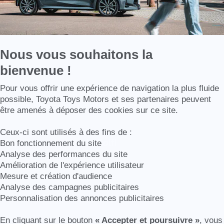
ation sur le Golf de Royan :
www.golf deroyan.com
Nous vous souhaitons la
bienvenue !
Axeptio consent
Pour vous offrir une expérience de navigation la plus fluide
possible, Toyota Toys Motors et ses partenaires peuvent
 sa gentillesse et son efficacité.
être amenés à déposer des cookies sur ce site.
Ceux-ci sont utilisés à des fins de :
op tôt pour commencer le Golf!
Bon fonctionnement du site
rt.
Analyse des performances du site
Amélioration de l'expérience utilisateur
Mesure et création d'audience
Analyse des campagnes publicitaires
Personnalisation des annonces publicitaires
En cliquant sur le bouton
« Accepter et poursuivre »
, vous