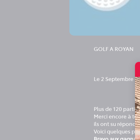
GOLF A ROYAN
Le 2 Septembre der
Plus de 120 partici
Merci encore à tou
ils ont su répondr
Voici quelques ph
Bravo aux gagnan