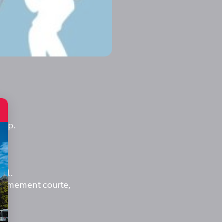
Cup.
pel.
xtrèmement courte,