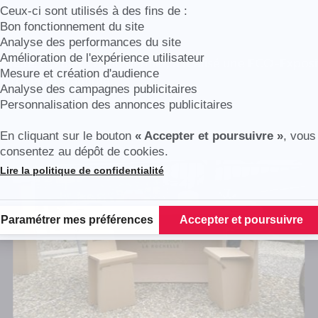
Ceux-ci sont utilisés à des fins de :
Bon fonctionnement du site
Analyse des performances du site
Amélioration de l'expérience utilisateur
chelle
, le 26 et 27 juin dernier, a réalisé une ECO-Exposi
Mesure et création d'audience
a Charente Maritime.
Analyse des campagnes publicitaires
Personnalisation des annonces publicitaires
En cliquant sur le bouton
« Accepter et poursuivre »
, vous
consentez au dépôt de cookies.
Lire la politique de confidentialité
Plateforme de Gestion du Consentement : Personnalisez vos Options
Paramétrer mes préférences
Accepter et poursuivre