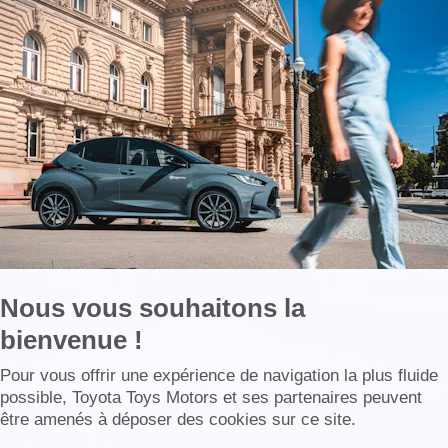
Axeptio
-
En
savoir
plus
sur
Axeptio
Nous vous souhaitons la
bienvenue !
Axeptio consent
Pour vous offrir une expérience de navigation la plus fluide
possible, Toyota Toys Motors et ses partenaires peuvent
être amenés à déposer des cookies sur ce site.
ys Motors La Rochelle