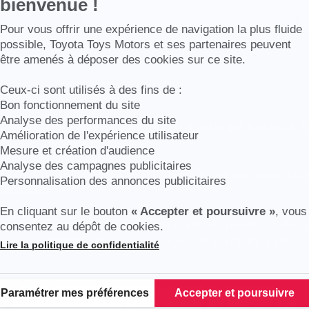
bienvenue !
Axeptio consent
Pour vous offrir une expérience de navigation la plus fluide
possible, Toyota Toys Motors et ses partenaires peuvent
s La Rochelle (17) fait son cinéma
être amenés à déposer des cookies sur ce site.
Ceux-ci sont utilisés à des fins de :
Bon fonctionnement du site
Analyse des performances du site
OTA Toys Motors La Rochelle (17) a participé à la série
Amélioration de l'expérience utilisateur
et une Toyota Verso.
Mesure et création d'audience
Analyse des campagnes publicitaires
ui sont dans la voiture sont Olivier Chantreau (alias Max 
Personnalisation des annonces publicitaires
lias Lisa).
En cliquant sur le bouton
« Accepter et poursuivre »
, vous
spond à une séquence appartenant à l'épisode 15 de la 
consentez au dépôt de cookies.
ans laquelle Max donne une leçon de conduite à Lisa
Lire la politique de confidentialité
Plateforme de Gestion du Consentement : Personnalisez vos Options
Paramétrer mes préférences
Accepter et poursuivre