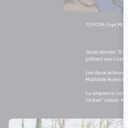
TOYOTA Toys Motor
Jeudi dernier, TOY
prêtant une Lexus 
Les deux acteurs q
Mathilde Roerich (a
La séquence corre
Océan" saison 4 d