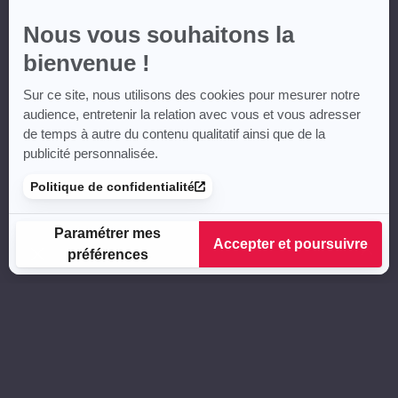
Nous vous souhaitons la
bienvenue !
Sur ce site, nous utilisons des cookies pour mesurer notre
audience, entretenir la relation avec vous et vous adresser
de temps à autre du contenu qualitatif ainsi que de la
publicité personnalisée.
Politique de confidentialité
Paramétrer mes
Accepter et poursuivre
préférences
Plateforme de Gestion du Consentement : Personnalisez vos
Axeptio consent
Notre plateforme vous permet d'adapter et de gérer vos para