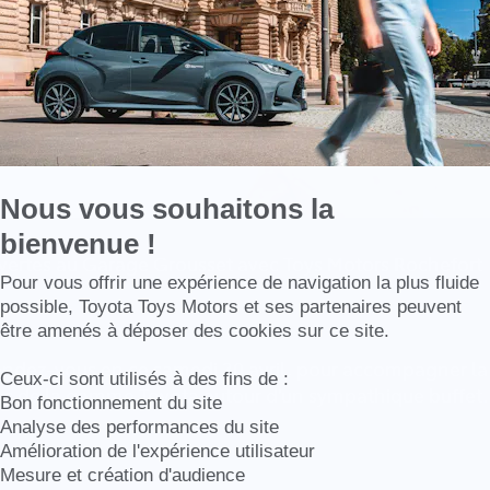
Nous vous souhaitons la
bienvenue !
vertes au Garage Grousset avec Toys Motors Rochefort
Axeptio consent
Pour vous offrir une expérience de navigation la plus fluide
possible, Toyota Toys Motors et ses partenaires peuvent
être amenés à déposer des cookies sur ce site.
 rendez-vous en ce samedi 30 avril, pour accompagner la
Ceux-ci sont utilisés à des fins de :
s de la gamme Toyota autour d'un sympathique buffet.
Bon fonctionnement du site
Analyse des performances du site
Amélioration de l'expérience utilisateur
Mesure et création d'audience