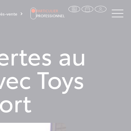
PARTICULIER
ès-vente
PROFESSIONNEL
ertes au
vec Toys
ort