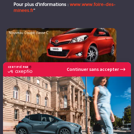
Pour plus d'informations :
www.www.foire-des-
minees.fr
"
CERTIFIÉ PAR
Continuer sans accepter
certifié
par
Axeptio
-
En
savoir
plus
sur
Axeptio