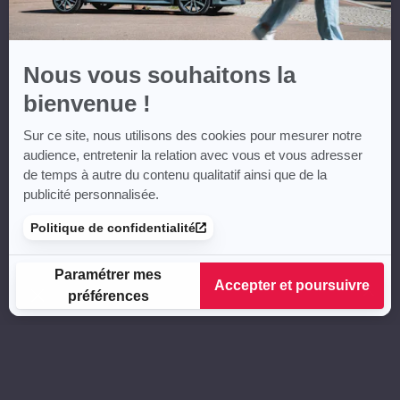
Nous vous souhaitons la
bienvenue !
Sur ce site, nous utilisons des cookies pour mesurer notre
audience, entretenir la relation avec vous et vous adresser
de temps à autre du contenu qualitatif ainsi que de la
publicité personnalisée.
Politique de confidentialité
Paramétrer mes
Accepter et poursuivre
préférences
Plateforme de Gestion du Consentement : Personnalisez vos
Axeptio consent
Notre plateforme vous permet d'adapter et de gérer vos para