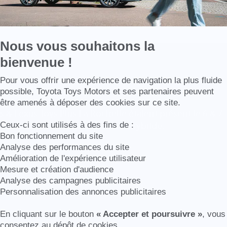
Nous vous souhaitons la
bienvenue !
 de La Rochelle
Axeptio consent
Pour vous offrir une expérience de navigation la plus fluide
possible, Toyota Toys Motors et ses partenaires peuvent
être amenés à déposer des cookies sur ce site.
 & Lexus Toys Plus La Rochelle étaient présent le 6 & 7 
lle pour des essaie de voitures hybride.
Ceux-ci sont utilisés à des fins de :
Bon fonctionnement du site
Analyse des performances du site
Amélioration de l'expérience utilisateur
Mesure et création d'audience
Analyse des campagnes publicitaires
Personnalisation des annonces publicitaires
En cliquant sur le bouton
« Accepter et poursuivre »
, vous
consentez au dépôt de cookies.