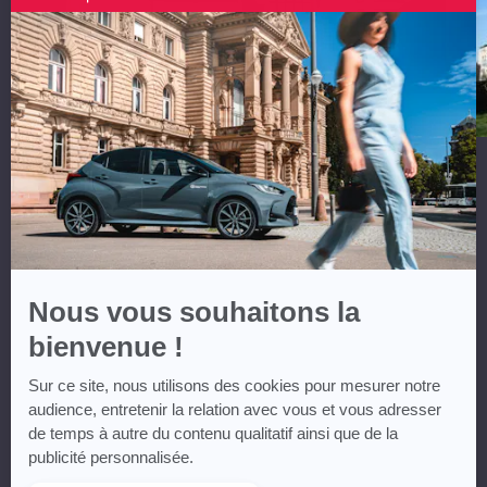
par
Axeptio
-
En
savoir
plus
sur
Axeptio
Nous vous souhaitons la
bienvenue !
Sur ce site, nous utilisons des cookies pour mesurer notre
audience, entretenir la relation avec vous et vous adresser
de temps à autre du contenu qualitatif ainsi que de la
publicité personnalisée.