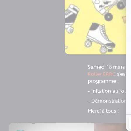
Samedi 18 mars 20
Roller ERRC
s'est 
programme :
- Initation au rolle
- Démonstration e
Merci à tous !