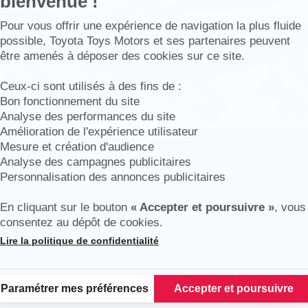
bienvenue !
Axeptio consent
Pour vous offrir une expérience de navigation la plus fluide
possible, Toyota Toys Motors et ses partenaires peuvent
être amenés à déposer des cookies sur ce site.
Ceux-ci sont utilisés à des fins de :
Bon fonctionnement du site
Analyse des performances du site
Amélioration de l'expérience utilisateur
Mesure et création d'audience
17, votre concession
TOYOTA Toys Motors
en partenari
Analyse des campagnes publicitaires
transformée en parc de Roller. Plus de 75 personnes éta
Personnalisation des annonces publicitaires
En cliquant sur le bouton
« Accepter et poursuivre »
, vous
r
consentez au dépôt de cookies.
n live de
Robin Tessier
et son équipe
Lire la politique de confidentialité
Plateforme de Gestion du Consentement : Personnalisez vos Options
Paramétrer mes préférences
Accepter et poursuivre