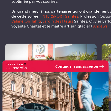
sublimée par vos sourires.
Un grand merci à nos partenaires qui ont grandement c
de cette soirée :
INTERSPORT Saintes
, Profession Optiq
Vahiné Ori Tahiti
,
Jardin des Fleurs
Saintes, Olivier Laffo
voyante Chantal et le maître artisan glacier l'
Angélys
.
CERTIFIÉ PAR
Continuer sans accepter
certifié
par
Axeptio
-
En
savoir
plus
sur
Axeptio