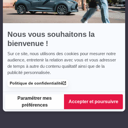
Nous vous souhaitons la
bienvenue !
Sur ce site, nous utilisons des cookies pour mesurer notre
audience, entretenir la relation avec vous et vous adresser
de temps à autre du contenu qualitatif ainsi que de la
publicité personnalisée.
Politique de confidentialité
Paramétrer mes
Accepter et poursuivre
préférences
Plateforme de Gestion du Consentement : Personnalisez vos
Axeptio consent
Notre plateforme vous permet d'adapter et de gérer vos para