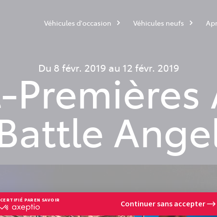
Véhicules d'occasion
Véhicules neufs
Apr
Du 8 févr. 2019 au 12 févr. 2019
-Premières A
Battle Ange
CERTIFIÉ PAR
EN SAVOIR PLUS SUR
Continuer sans accepter
certifié
par