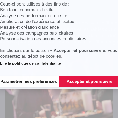
Ceux-ci sont utilisés à des fins de :
Bon fonctionnement du site
Analyse des performances du site
Amélioration de l'expérience utilisateur
asion du partenariat de Toyota Toys Motors avec le film Al
Mesure et création d'audience
ys Motors Colmar, Epinal, Le Havre et les Sables d'Olo
Analyse des campagnes publicitaires
viter aux soirées spéciales Avant-Premières dans les ciné
Personnalisation des annonces publicitaires
reux à plonger avec nous dans l'univers du film, un gra
En cliquant sur le bouton
« Accepter et poursuivre »
, vous
consentez au dépôt de cookies.
Lire la politique de confidentialité
Plateforme de Gestion du Consentement : Personnalisez vos Options
Paramétrer mes préférences
Accepter et poursuivre