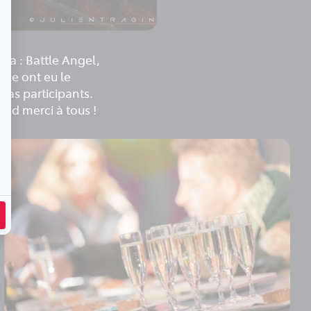
ita : Battle Angel,
nne ont eu le
mas participants.
nd merci à tous !