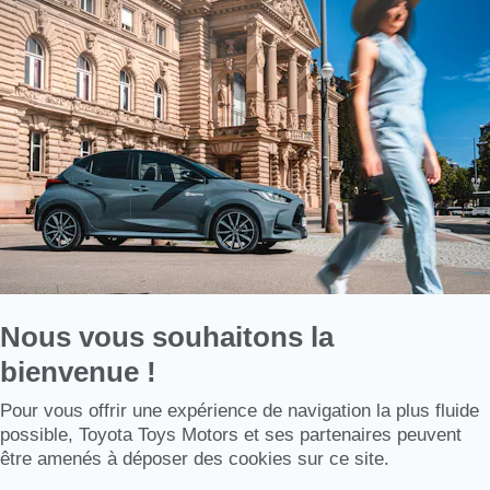
Axeptio
-
En
savoir
plus
sur
Axeptio
Nous vous souhaitons la
bienvenue !
Axeptio consent
Pour vous offrir une expérience de navigation la plus fluide
possible, Toyota Toys Motors et ses partenaires peuvent
être amenés à déposer des cookies sur ce site.