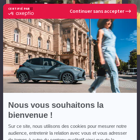
CERTIFIÉ PAR
Continuer sans accepter
certifié
par
Axeptio
-
En
savoir
plus
sur
Axeptio
Nous vous souhaitons la
bienvenue !
Sur ce site, nous utilisons des cookies pour mesurer notre
audience, entretenir la relation avec vous et vous adresser