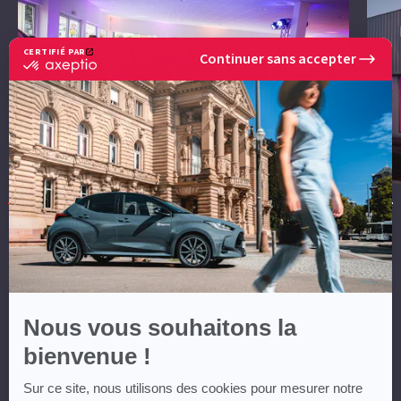
CERTIFIÉ PAR
Continuer sans accepter
certifié
par
Axeptio
-
En
savoir
plus
sur
Axeptio
Nous vous souhaitons la
bienvenue !
Sur ce site, nous utilisons des cookies pour mesurer notre