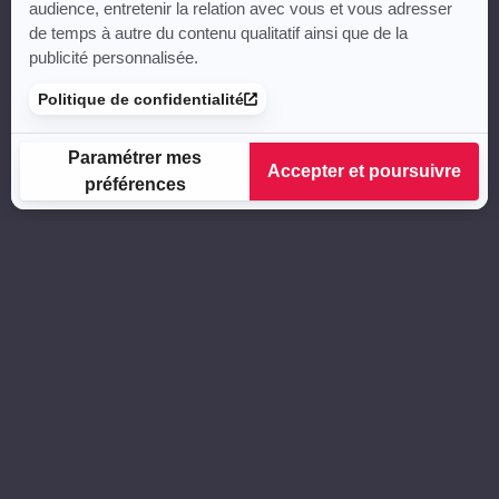
audience, entretenir la relation avec vous et vous adresser
de temps à autre du contenu qualitatif ainsi que de la
publicité personnalisée.
Politique de confidentialité
Paramétrer mes
Accepter et poursuivre
préférences
Plateforme de Gestion du Consentement : Personnalisez vos
Axeptio consent
Notre plateforme vous permet d'adapter et de gérer vos para
MENTIONS LÉGALES