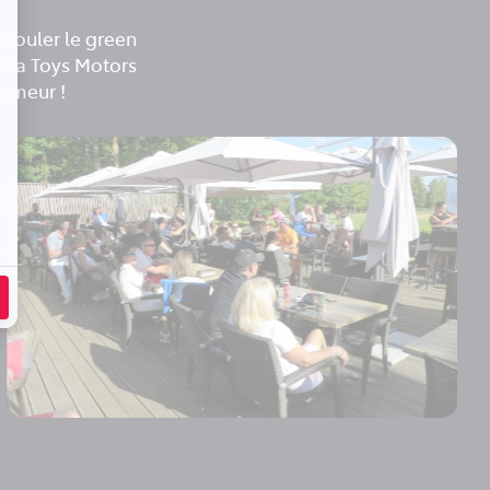
 fouler le green
yota Toys Motors
humeur !