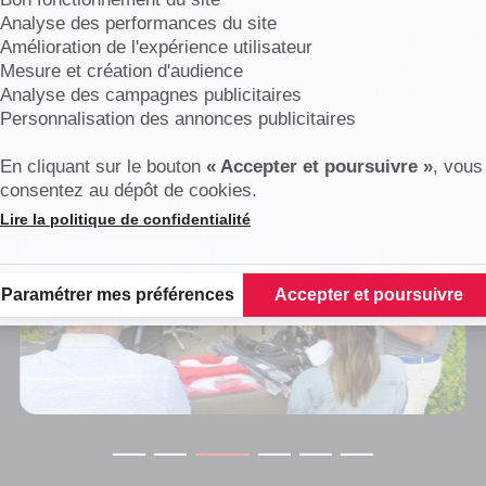
Analyse des performances du site
e ensoleillé, de nombreux golfeurs ont eu le plaisir de
Amélioration de l'expérience utilisateur
tion au Golf d'aingeray, organisée par votre équipe To
Mesure et création d'audience
rci aux sportifs pour leur participation et leur bonne 
Analyse des campagnes publicitaires
Personnalisation des annonces publicitaires
En cliquant sur le bouton
« Accepter et poursuivre »
, vous
consentez au dépôt de cookies.
Lire la politique de confidentialité
Plateforme de Gestion du Consentement : Personnalisez vos Options
Paramétrer mes préférences
Accepter et poursuivre