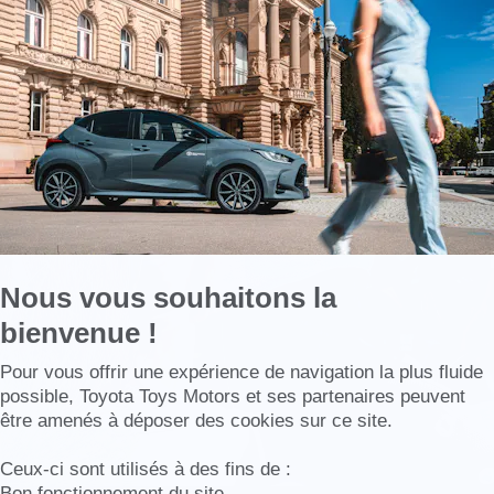
En
savoir
plus
sur
Axeptio
Nous vous souhaitons la
bienvenue !
Axeptio consent
Pour vous offrir une expérience de navigation la plus fluide
possible, Toyota Toys Motors et ses partenaires peuvent
être amenés à déposer des cookies sur ce site.
Ceux-ci sont utilisés à des fins de :
Bon fonctionnement du site