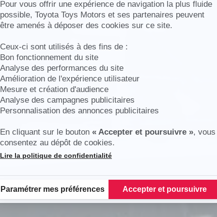
Axeptio consent
Pour vous offrir une expérience de navigation la plus fluide
possible, Toyota Toys Motors et ses partenaires peuvent
être amenés à déposer des cookies sur ce site.
s
Ceux-ci sont utilisés à des fins de :
Bon fonctionnement du site
Analyse des performances du site
Amélioration de l'expérience utilisateur
Mesure et création d'audience
Analyse des campagnes publicitaires
Personnalisation des annonces publicitaires
En cliquant sur le bouton
« Accepter et poursuivre »
, vous
consentez au dépôt de cookies.
Lire la politique de confidentialité
Plateforme de Gestion du Consentement : Personnalisez vos Options
Paramétrer mes préférences
Accepter et poursuivre