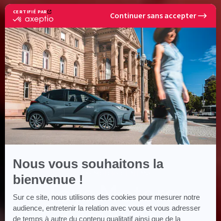
CERTIFIÉ PAR
Continuer sans accepter
certifié
par
Axeptio
-
En
savoir
plus
sur
Axeptio
Nous vous souhaitons la
ACCUEIL
CONCESSIONS TOYS MOTORS
TOYS MOTORS CHALLANS
bienvenue !
Toys Motors
Sur ce site, nous utilisons des cookies pour mesurer notre
Challans
audience, entretenir la relation avec vous et vous adresser
de temps à autre du contenu qualitatif ainsi que de la