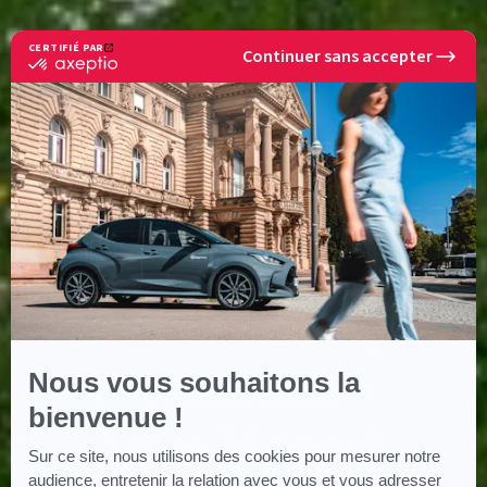
CERTIFIÉ PAR
Continuer sans accepter
certifié
par
Axeptio
-
En
savoir
plus
sur
Axeptio
Nous vous souhaitons la
ACCUEIL
CONCESSIONS TOYS MOTORS
TOYS MOTORS DUNKERQUE
bienvenue !
Toys Motors
Sur ce site, nous utilisons des cookies pour mesurer notre
audience, entretenir la relation avec vous et vous adresser