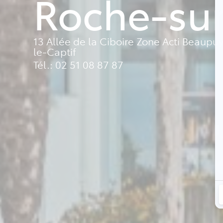
Roche-su
13 Allée de la Ciboire Zone Acti Beaupu
le-Captif
Tél.: 02 51 08 87 87