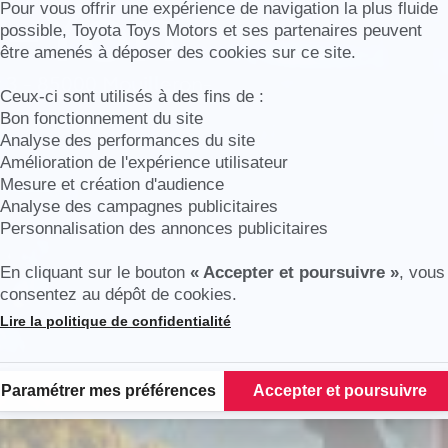
r-Yon
Axeptio consent
Pour vous offrir une expérience de navigation la plus fluide
possible, Toyota Toys Motors et ses partenaires peuvent
être amenés à déposer des cookies sur ce site.
y 3 - 85000 Mouilleron-
Ceux-ci sont utilisés à des fins de :
Bon fonctionnement du site
Analyse des performances du site
Amélioration de l'expérience utilisateur
Mesure et création d'audience
Analyse des campagnes publicitaires
Personnalisation des annonces publicitaires
En cliquant sur le bouton
« Accepter et poursuivre »
, vous
consentez au dépôt de cookies.
Lire la politique de confidentialité
Plateforme de Gestion du Consentement : Personnalisez vos Options
Paramétrer mes préférences
Accepter et poursuivre