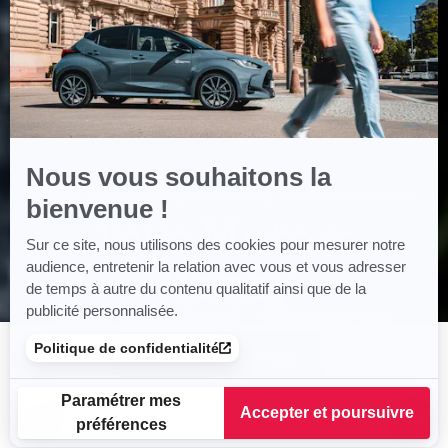
Axeptio
Nous vous souhaitons la
ACCUEIL
CONCESSIONS TOYS MOTORS
TOYS MOTORS NANCY
bienvenue !
Toys Motors
Sur ce site, nous utilisons des cookies pour mesurer notre
Nancy
audience, entretenir la relation avec vous et vous adresser
de temps à autre du contenu qualitatif ainsi que de la
publicité personnalisée.
74 Rue Haroun Tazieff - 54320 Maxéville
Tél.: 03 83 21 43 43
Politique de confidentialité
Prendre rendez-vous
Paramétrer mes
Accepter et poursuivre
préférences