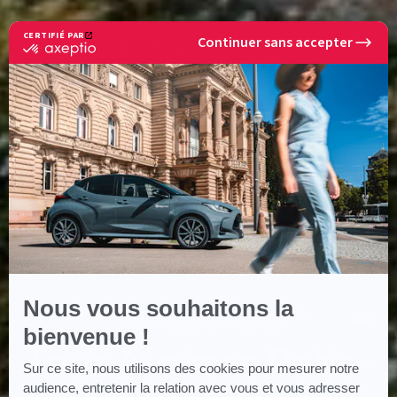
CERTIFIÉ PAR
Continuer sans accepter
certifié
par
Axeptio
-
En
savoir
plus
sur
Axeptio
Nous vous souhaitons la
ACCUEIL
CONCESSIONS TOYS MOTORS
TOYS MOTORS PETIT-QUEVILLY
bienvenue !
Toys Motors Petit-
Sur ce site, nous utilisons des cookies pour mesurer notre
audience, entretenir la relation avec vous et vous adresser