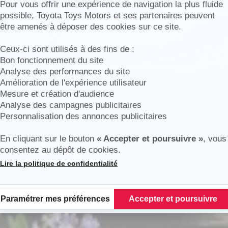
Axeptio consent
Pour vous offrir une expérience de navigation la plus fluide
possible, Toyota Toys Motors et ses partenaires peuvent
être amenés à déposer des cookies sur ce site.
harente
Ceux-ci sont utilisés à des fins de :
Bon fonctionnement du site
Analyse des performances du site
Amélioration de l'expérience utilisateur
Mesure et création d'audience
Analyse des campagnes publicitaires
Personnalisation des annonces publicitaires
En cliquant sur le bouton
« Accepter et poursuivre »
, vous
consentez au dépôt de cookies.
Lire la politique de confidentialité
Plateforme de Gestion du Consentement : Personnalisez vos Options
Paramétrer mes préférences
Accepter et poursuivre