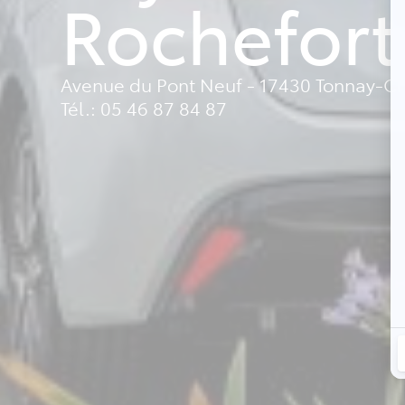
Rochefort
Avenue du Pont Neuf - 17430 Tonnay-C
Tél.: 05 46 87 84 87