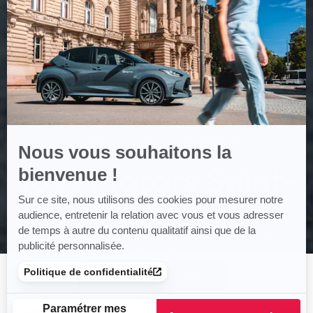
savoir
plus
sur
Axeptio
ACCUEIL
CONCESSIONS TOYS MOTORS
Nous vous souhaitons la
TOYS MOTORS SAINT-DIÉ
Toys Motors Saint-
bienvenue !
Dié
Sur ce site, nous utilisons des cookies pour mesurer notre
audience, entretenir la relation avec vous et vous adresser
de temps à autre du contenu qualitatif ainsi que de la
11 rue Laurent Pillard - 88100 Saint-Dié-des-
publicité personnalisée.
Vosges
Tél.: 03 72 60 18 52
Politique de confidentialité
Prendre rendez-vous
Paramétrer mes