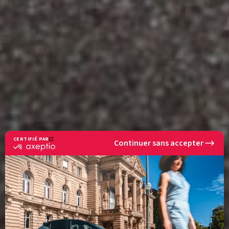
CERTIFIÉ PAR
Continuer sans accepter
certifié
par
Axeptio
-
En
savoir
plus
sur
Axeptio