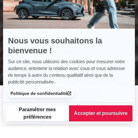
Nous vous souhaitons la
ACCUEIL
CONCESSIONS TOYS MOTORS
TOYS MOTORS SAVERNE
bienvenue !
Toys Motors
Sur ce site, nous utilisons des cookies pour mesurer notre
Saverne
audience, entretenir la relation avec vous et vous adresser
de temps à autre du contenu qualitatif ainsi que de la
publicité personnalisée.
1 rue d'Otterswiller - 67700 Saverne
Tél.: 03 88 02 07 07
Politique de confidentialité
Prendre rendez-vous
Paramétrer mes
Accepter et poursuivre
préférences
Plateforme de Gestion du Consentement : Personnalisez vos
Axeptio consent
Notre plateforme vous permet d'adapter et de gérer vos para