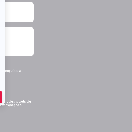
mmuniquées à
rent des pixels de
les campagnes