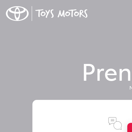
Pren
N