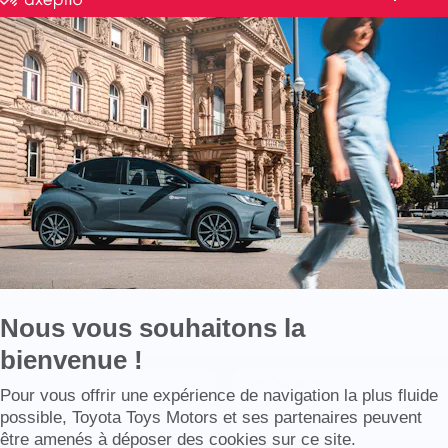
VOUS
REN
par
Axeptio
-
RCE
APR
En
savoir
plus
ations sur un
sur
Vous souhait
Axeptio
inancement ou autre ?
un entre
laire
Pre
Nous vous souhaitons la
bienvenue !
PRÉNOM *
Axeptio consent
Pour vous offrir une expérience de navigation la plus fluide
possible, Toyota Toys Motors et ses partenaires peuvent
être amenés à déposer des cookies sur ce site.