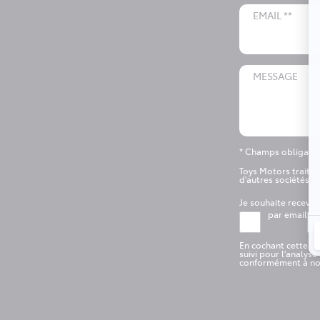
EMAIL **
MESSAGE
* Champs obligatoi
Toys Motors traite
d'autres sociétés d
Je souhaite recev
par email
En cochant cette c
suivi pour l'analys
conformément à n