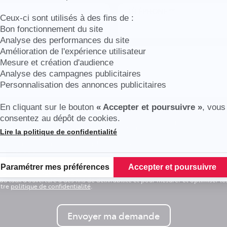
TÉLÉPHONE **
Ceux-ci sont utilisés à des fins de :
Bon fonctionnement du site
Analyse des performances du site
Amélioration de l'expérience utilisateur
Mesure et création d'audience
Analyse des campagnes publicitaires
Personnalisation des annonces publicitaires
En cliquant sur le bouton
« Accepter et poursuivre »
, vous
res ** Vous devez renseigner au moins un numéro de téléphone ou un email
consentez au dépôt de cookies.
 vos données pour répondre à votre demande. Vos données peuvent être co
u
Groupe RCM
. Pour en savoir plus et pour exercer vos droits,
cliquez ici
.
Lire la politique de confidentialité
Plateforme de Gestion du Consentement : Personnalisez vos Options
oir des communications commerciales de TOYS MOTORS
par SMS
Paramétrer mes préférences
Accepter et poursuivre
ase, vous acceptez de recevoir nos communications. Ces communications intèg
e du taux d'ouverture à des fins de délivrabilité et pour mesurer et optimiser 
otre
politique de confidentialité
.
Envoyer ma demande