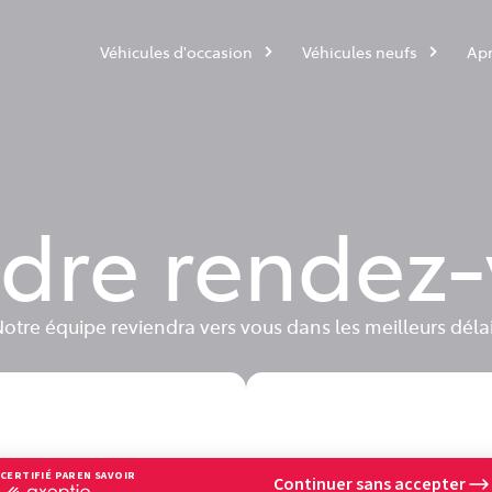
Véhicules d'occasion
Véhicules neufs
Apr
dre rendez
otre équipe reviendra vers vous dans les meilleurs déla
CERTIFIÉ PAR
EN SAVOIR PLUS SUR
Continuer sans accepter
certifié