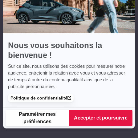
Nous vous souhaitons la
bienvenue !
Sur ce site, nous utilisons des cookies pour mesurer notre
audience, entretenir la relation avec vous et vous adresser
de temps à autre du contenu qualitatif ainsi que de la
publicité personnalisée.
Politique de confidentialité
Paramétrer mes
Accepter et poursuivre
préférences
Plateforme de Gestion du Consentement : Personnalisez vos
Axeptio consent