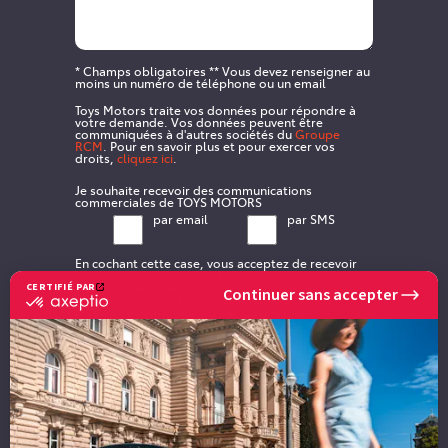
* Champs obligatoires ** Vous devez renseigner au
moins un numéro de téléphone ou un email
Toys Motors traite vos données pour répondre à
votre demande. Vos données peuvent être
communiquées à d'autres sociétés du
Groupe
RCM
. Pour en savoir plus et pour exercer vos
droits,
cliquez ici
.
Je souhaite recevoir des communications
commerciales de TOYS MOTORS
par email
par SMS
En cochant cette case, vous acceptez de recevoir
nos communications. Ces communications
intègrent des pixels de suivi pour l'analyse du taux
CERTIFIÉ PAR
Continuer sans accepter
certifié
d'ouverture à des fins de délivrabilité et pour
mesurer et optimiser les campagnes
par
conformément à notre
politique de confidentialité
.
Axeptio
-
En
savoir
Envoyer ma demande
plus
sur
Axeptio