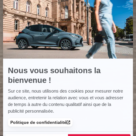
savoir
plus
sur
Axeptio
Nous vous souhaitons la
bienvenue !
Sur ce site, nous utilisons des cookies pour mesurer notre
PROACE MAX
audience, entretenir la relation avec vous et vous adresser
de temps à autre du contenu qualitatif ainsi que de la
publicité personnalisée.
Réserver un essai
Politique de confidentialité