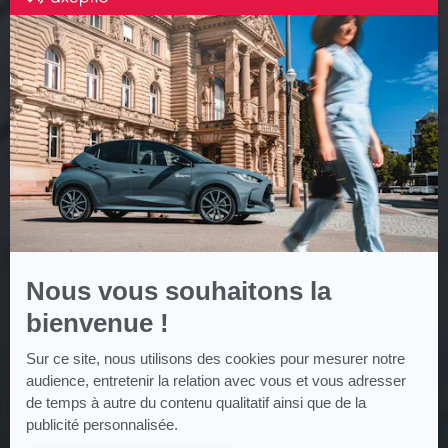
par
Axeptio
-
En
savoir
plus
sur
Axeptio
Nous vous souhaitons la
bienvenue !
Sur ce site, nous utilisons des cookies pour mesurer notre
C-HR+
audience, entretenir la relation avec vous et vous adresser
de temps à autre du contenu qualitatif ainsi que de la
publicité personnalisée.