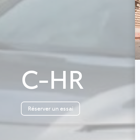
C-HR
Réserver un essai