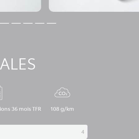
ALES
ions 36 mois TFR
108 g/km
4