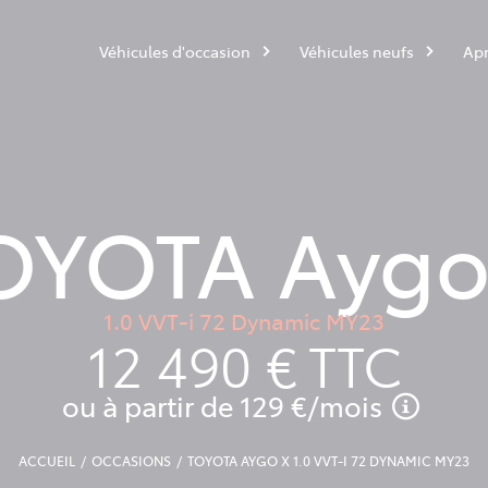
Véhicules d'occasion
Véhicules neufs
Apr
OYOTA Aygo
1.0 VVT-i 72 Dynamic MY23
12 490 €
TTC
ou à partir de
129 €
/mois
ACCUEIL
OCCASIONS
TOYOTA AYGO X 1.0 VVT-I 72 DYNAMIC MY23