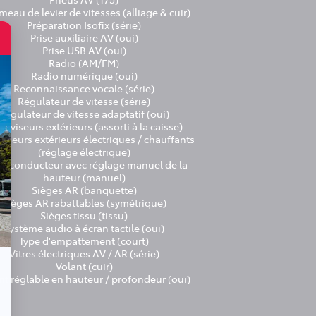
eau de levier de vitesses (alliage & cuir)
Préparation Isofix (série)
Prise auxiliaire AV (oui)
Prise USB AV (oui)
Radio (AM/FM)
Radio numérique (oui)
Reconnaissance vocale (série)
Régulateur de vitesse (série)
Régulateur de vitesse adaptatif (oui)
roviseurs extérieurs (assorti à la caisse)
viseurs extérieurs électriques / chauffants
(réglage électrique)
ge conducteur avec réglage manuel de la
hauteur (manuel)
Sièges AR (banquette)
Sièges AR rabattables (symétrique)
Sièges tissu (tissu)
Système audio à écran tactile (oui)
Type d'empattement (court)
Vitres électriques AV / AR (série)
Volant (cuir)
nt réglable en hauteur / profondeur (oui)