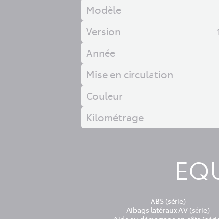
Modèle
Version
Année
Mise en circulation
Couleur
Kilométrage
EQU
ABS (série)
Aibags latéraux AV (série)
Aide au démarrage en côte (séri