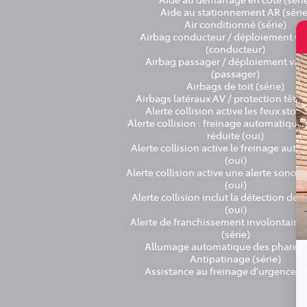
Aide au stationnement AR (série
Air conditionné (série)
Airbag conducteur / déploiement va
(conducteur)
Airbag passager / déploiement vari
(passager)
Airbags de toit (série)
Airbags latéraux AV / protection tête 
Alerte collision active les feux stop
Alerte collision : freinage automatique 
réduite (oui)
Alerte collision active le freinage aut
(oui)
Alerte collision active une alerte sonore
(oui)
Alerte collision inclut la détection des
(oui)
Alerte de franchissement involontaire 
(série)
Allumage automatique des phares (
Antipatinage (série)
Assistance au freinage d'urgence (s