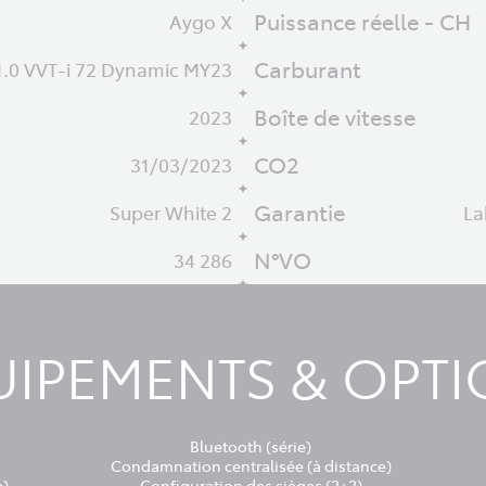
Puissance réelle - CH
Aygo X
Carburant
1.0 VVT-i 72 Dynamic MY23
Boîte de vitesse
2023
CO2
31/03/2023
Garantie
Super White 2
La
N°VO
34 286
IPEMENTS & OPT
Bluetooth (série)
Condamnation centralisée (à distance)
e)
Configuration des sièges (2+2)