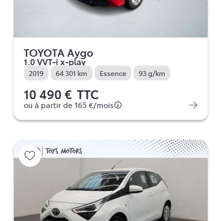
TOYOTA Aygo
1.0 VVT-i x-play
2019
64 301 km
Essence
93 g/km
10 490 €
TTC
ou à partir de
165 €
/mois