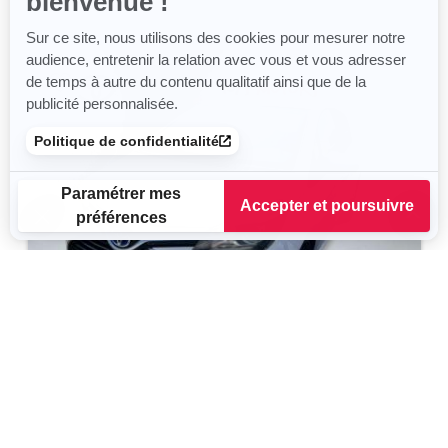
bienvenue !
Sur ce site, nous utilisons des cookies pour mesurer notre
audience, entretenir la relation avec vous et vous adresser
de temps à autre du contenu qualitatif ainsi que de la
publicité personnalisée.
Politique de confidentialité
Paramétrer mes
Accepter et poursuivre
préférences
Plateforme de Gestion du Consentement : Personnalisez vos
Axeptio consent
Notre plateforme vous permet d'adapter et de gérer vos para
TOYOTA Yaris
Dynamic Business
2015
125 930 km
Hybride
75 g/km