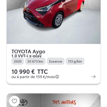
TOYOTA Aygo
1.0 VVT-i x-play
2020
55 673 km
Essence
113 g/km
10 990 €
TTC
ou à partir de
159 €
/mois