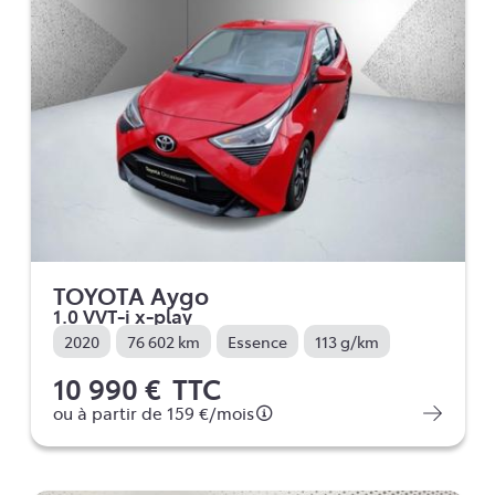
TOYOTA Aygo
1.0 VVT-i x-play
2020
76 602 km
Essence
113 g/km
10 990 €
TTC
ou à partir de
159 €
/mois