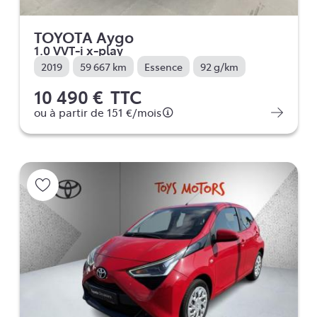
TOYOTA Aygo
1.0 VVT-i x-play
2019
59 667 km
Essence
92 g/km
10 490 €
TTC
ou à partir de
151 €
/mois