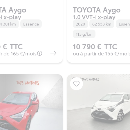
TA Aygo
TOYOTA Aygo
i x-play
1.0 VVT-i x-play
4 301 km
Essence
2020
62 553 km
Esse
113 g/km
 €
TTC
10 790 €
TTC
ir de
165 €
/mois
ou à partir de
155 €
/moi