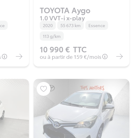
TOYOTA Aygo
1.0 VVT-i x-play
nce
2020
55 673 km
Essence
113 g/km
10 990 €
TTC
s
ou à partir de
159 €
/mois