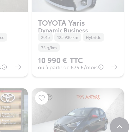
TOYOTA Yaris
Dynamic Business
nce
2015
125 930 km
Hybride
75 g/km
10 990 €
TTC
s
ou à partir de
679 €
/mois