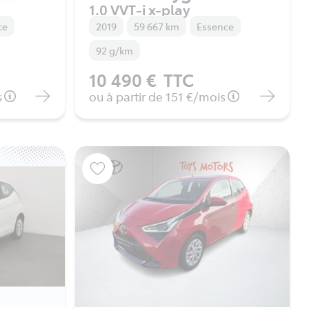
1.0 VVT-i x-play
ce
2019
59 667 km
Essence
92 g/km
10 490 €
TTC
s
ou à partir de
151 €
/mois