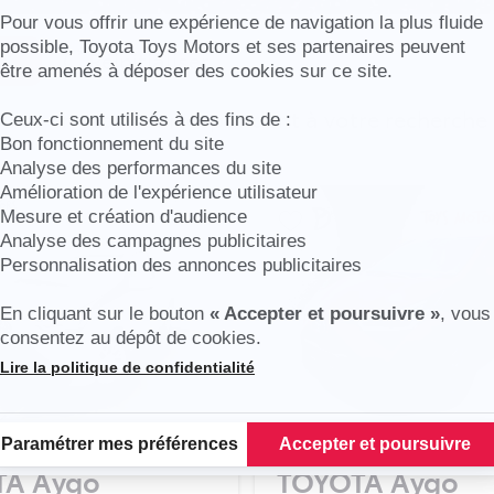
Axeptio consent
Pour vous offrir une expérience de navigation la plus fluide
possible, Toyota Toys Motors et ses partenaires peuvent
Réinitialiser
être amenés à déposer des cookies sur ce site.
cules en stock correspondent à votre recherche
Ceux-ci sont utilisés à des fins de :
Bon fonctionnement du site
Analyse des performances du site
Amélioration de l'expérience utilisateur
Mesure et création d'audience
Analyse des campagnes publicitaires
Personnalisation des annonces publicitaires
En cliquant sur le bouton
« Accepter et poursuivre »
, vous
consentez au dépôt de cookies.
Lire la politique de confidentialité
Plateforme de Gestion du Consentement : Personnalisez vos Options
Paramétrer mes préférences
Accepter et poursuivre
TA Aygo
TOYOTA Aygo