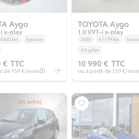
TA Aygo
TOYOTA Aygo
i x-play
1.0 VVT-i x-play
6 602 km
Essence
2020
67 779 km
Esse
113 g/km
 €
TTC
10 990 €
TTC
ir de
159 €
/mois
ou à partir de
159 €
/moi