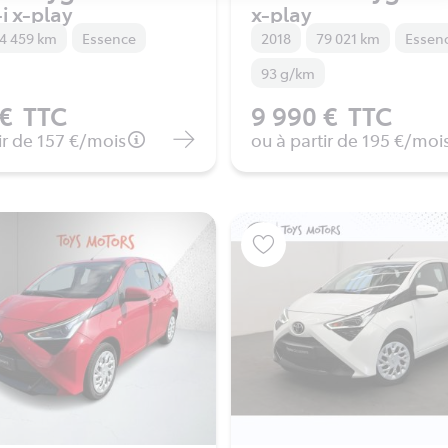
i x-play
x-play
4 459 km
Essence
2018
79 021 km
Essen
93 g/km
 €
TTC
9 990 €
TTC
ir de
157 €
/mois
ou à partir de
195 €
/moi