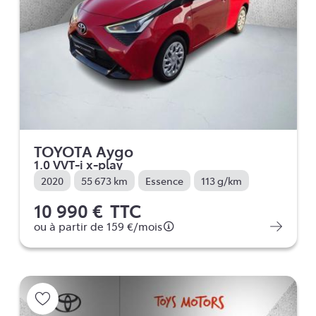
TOYOTA Aygo
1.0 VVT-i x-play
2020
55 673 km
Essence
113 g/km
10 990 €
TTC
ou à partir de
159 €
/mois