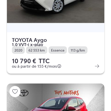
TOYOTA Aygo
1.0 VVT-i x-play
2020
62 553 km
Essence
113 g/km
10 790 €
TTC
ou à partir de
155 €
/mois