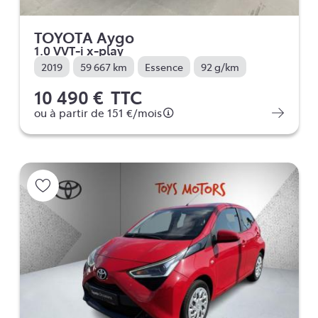
TOYOTA Aygo
1.0 VVT-i x-play
2019
59 667 km
Essence
92 g/km
10 490 €
TTC
ou à partir de
151 €
/mois