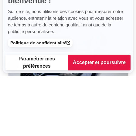
bienvenue !
Sur ce site, nous utilisons des cookies pour mesurer notre
audience, entretenir la relation avec vous et vous adresser
de temps à autre du contenu qualitatif ainsi que de la
publicité personnalisée.
Politique de confidentialité
Paramétrer mes
Accepter et poursuivre
préférences
Plateforme de Gestion du Consentement : Personnalisez vos
Axeptio consent
Notre plateforme vous permet d'adapter et de gérer vos para
TOYOTA Yaris
Dynamic Business
2015
125 930 km
Hybride
75 g/km