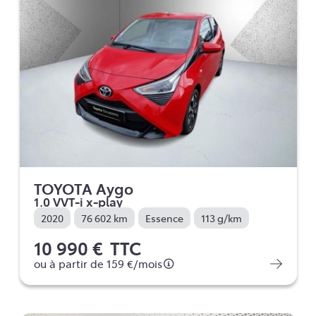
TOYOTA Aygo
1.0 VVT-i x-play
2020
76 602 km
Essence
113 g/km
10 990 €
TTC
ou à partir de
159 €
/mois