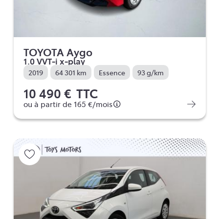
TOYOTA Aygo
1.0 VVT-i x-play
2019
64 301 km
Essence
93 g/km
10 490 €
TTC
ou à partir de
165 €
/mois