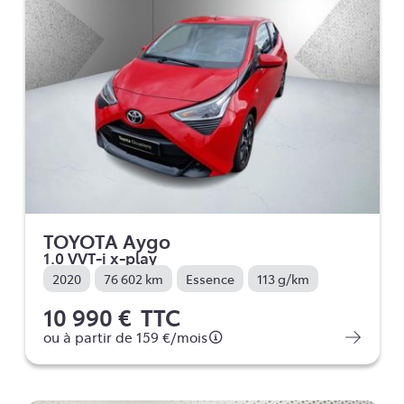
TOYOTA Aygo
1.0 VVT-i x-play
2020
76 602 km
Essence
113 g/km
10 990 €
TTC
ou à partir de
159 €
/mois