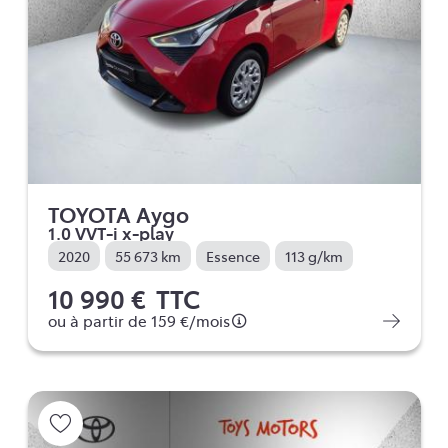
TOYOTA Aygo
1.0 VVT-i x-play
2020
55 673 km
Essence
113 g/km
10 990 €
TTC
ou à partir de
159 €
/mois