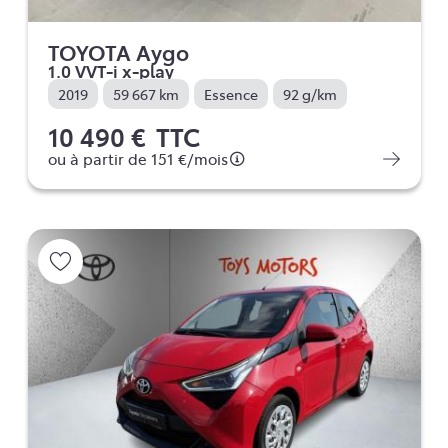
TOYOTA Aygo
1.0 VVT-i x-play
2019
59 667 km
Essence
92 g/km
10 490 €
TTC
ou à partir de
151 €
/mois