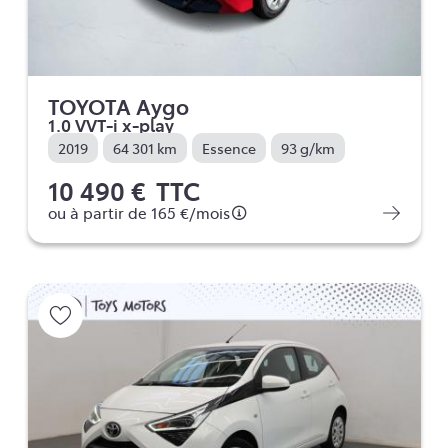
TOYOTA Aygo
1.0 VVT-i x-play
2019
64 301 km
Essence
93 g/km
10 490 €
TTC
ou à partir de
165 €
/mois