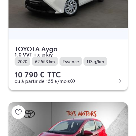
TOYOTA Aygo
1.0 VVT-i x-play
2020
62 553 km
Essence
113 g/km
10 790 €
TTC
ou à partir de
155 €
/mois