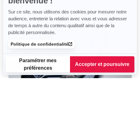
bienvenue !
Sur ce site, nous utilisons des cookies pour mesurer notre
audience, entretenir la relation avec vous et vous adresser
de temps à autre du contenu qualitatif ainsi que de la
publicité personnalisée.
Politique de confidentialité
Paramétrer mes
Accepter et poursuivre
préférences
Plateforme de Gestion du Consentement : Personnalisez vos
Axeptio consent
Notre plateforme vous permet d'adapter et de gérer vos para
TOYOTA Yaris
Dynamic Business
2015
125 930 km
Hybride
75 g/km