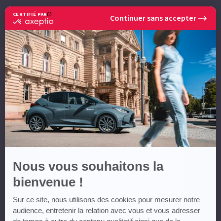
CERTIFIÉ PAR
Continuer sans accepter
certifié
POUR EN SAVOIR PLUS
par
CONTACTEZ-NOUS
Axeptio
-
En
savoir
NOM *
plus
sur
Axeptio
PRÉNOM *
EMAIL **
TÉLÉPHONE **
Nous vous souhaitons la
bienvenue !
MESSAGE
Sur ce site, nous utilisons des cookies pour mesurer notre
audience, entretenir la relation avec vous et vous adresser