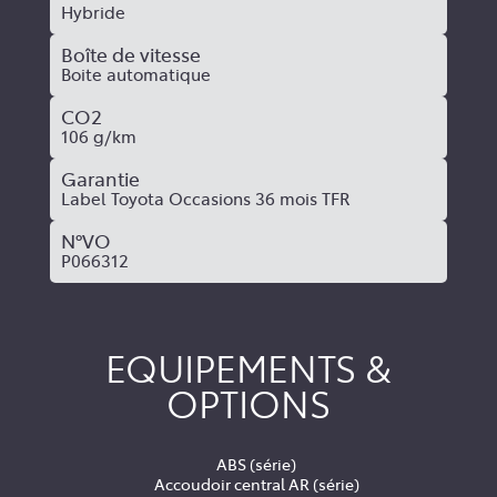
Hybride
Boîte de vitesse
Boite automatique
CO2
106 g/km
Garantie
Label Toyota Occasions 36 mois TFR
N°VO
P066312
EQUIPEMENTS &
OPTIONS
ABS (série)
Accoudoir central AR (série)